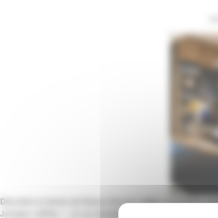
In
Descubre la tienda del Museo Bonnat-Helleu, un espacio abie
Jacques Laffitte — no se necesita entrada. Allí encontrarás 