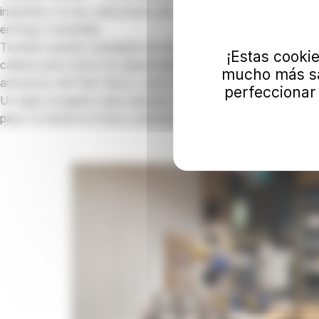
inspirados en las colecciones del museo. Todos los artículo
enfoque sostenible.
También puedes sumergirte en una selección de libros de art
¡Estas cooki
calidad para todos los apasionados del arte. Se realizan c
mucho más sa
artesanos del País Vasco, como Katxi Klothing, con motivo d
perfeccionar 
Un lugar acogedor para explorar, pasear y llevarte un recuerd
paso, la tienda te invita a disfrutar de un momento cultural e 