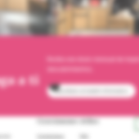
Reciba una dosis mensual de inspir
descubrimientos.
ga a ti
Suscríbete al boletín informativo
Gravámenes útiles
yonne
Contáctanos
FAQ