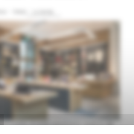
icio
Visitar
La tienda
rto a todos, accesible gratuitamente desde la calle
una selección exclusiva de arte, regalos y objetos