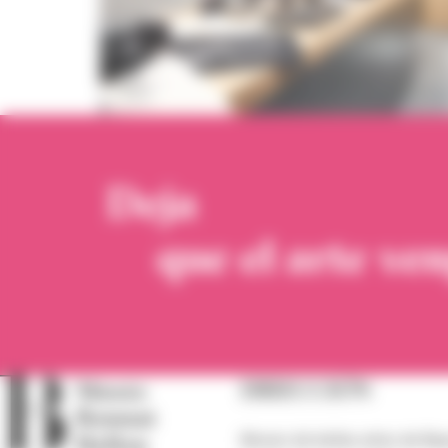
Deja
que el arte ven
DIRECCIÓN
Museo de bellas artes de Ba