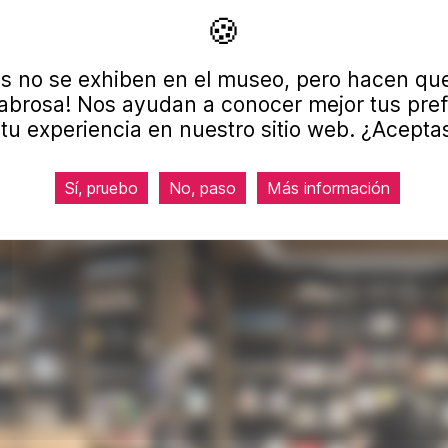
s que se venden son inéditos y elaborados con un
e, catálogos de exposiciones y libros de alta
es no se exhiben en el museo, pero hacen que 
olecciones temporales en colaboración con marcas o
brosa! Nos ayudan a conocer mejor tus pref
e la reapertura del museo.
tu experiencia en nuestro sitio web. ¿Acept
o. Tanto si eres visitante como si solo estás de
inspirador.
Sí, pruebo
No, paso
Más información