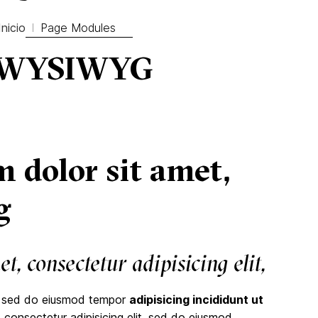
Inicio
Page Modules
le WYSIWYG
 dolor sit amet,
g
, consectetur adipisicing elit,
, sed do eiusmod tempor
adipisicing incididunt ut
 consectetur adipisicing elit, sed do eiusmod