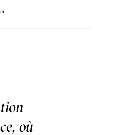
ua
ation
ce, où