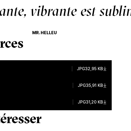
vante, vibrante est subl
MR. HELLEU
rces
JPG
32,95 KB
JPG
35,91 KB
JPG
31,20 KB
éresser