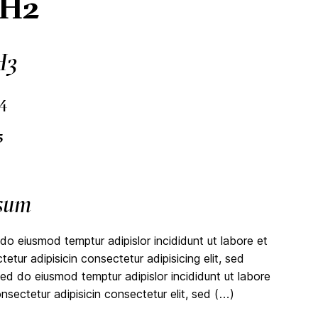
 H2
H3
4
5
psum
 do eiusmod temptur adipislor incididunt ut labore et
tur adipisicin consectetur adipisicing elit, sed
sed do eiusmod temptur adipislor incididunt ut labore
nsectetur adipisicin consectetur elit, sed (…)