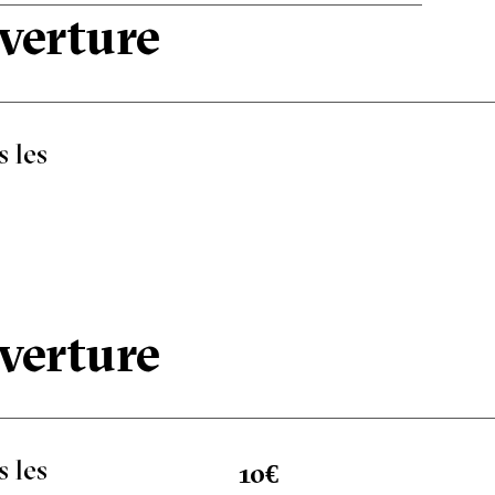
uverture
 les
uverture
 les
10€