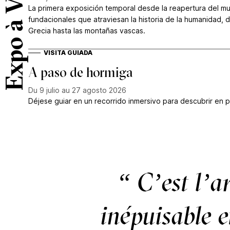
Expo à Venir
La primera exposición temporal desde la reapertura del mu
fundacionales que atraviesan la historia de la humanidad,
Grecia hasta las montañas vascas.
VISITA GUIADA
CATÉGORIE
:
A paso de hormiga
Du 9 julio au 27 agosto 2026
Déjese guiar en un recorrido inmersivo para descubrir en 
“ C’est l’a
inépuisable e