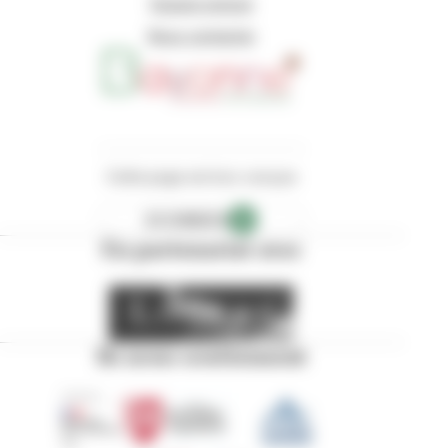
Espace presse
Nous contacter
Cette page est éco-conçue
ECOINDEX
B
En partenariat avec
Ils nous soutiennent