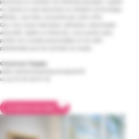
personnes en situation de handicap physique, cognitif
ou mental ou des personnes en situation économique
difficile, vous êtes concernés par cette offre.
Que vous soyez éducateur, animateur, responsable
associatif, salarié ou bénévole, vous pourrez ainsi
profiter de conseils personnalisés et de tarifs
préférentiels pour les activités du musée.
Contactez l’équipe
public.mbh(arobase)bayonne(point)fr
ou au 05 59 46 61 52
Je réserve une visite