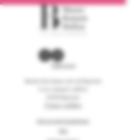
Adresse
Musée des beaux-arts de Bayonne
5 rue Jacques-Laffitte
64100 Bayonne
Liens utiles
Service photographique
FAQ