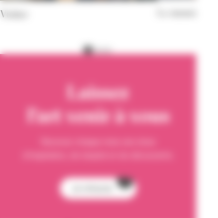
Le musée
Visiter
Laissez
l'art venir à vous
Recevez chaque mois une dose
d’inspiration, de beauté et de découverte.
Je m'inscris