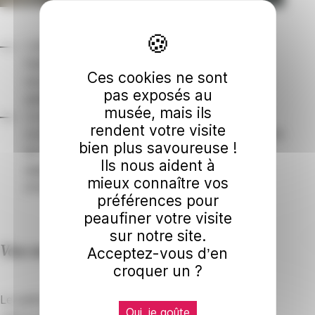
L’entrée pour les personnes en situation de
handicap ou pour les groupes constitués
Ces cookies ne sont
accompagnés d’un soignant ou d’un aidant est
pas exposés au
gratuite.
musée, mais ils
Le musée Bonnat-Helleu est aménagé pour
rendent votre visite
accueillir tous les visiteurs et s’engage pour rendre
bien plus savoureuse !
les œuvres d’art accessibles.
Consultez cette
Ils nous aident à
page
pour voir ce que nous pouvons vous
mieux connaître vos
proposer comme dispositif.
préférences pour
peaufiner votre visite
sur notre site.
Vous venez en car ?
Acceptez-vous d’en
croquer un ?
Le parking le plus proche est situé allées Boufflers
Oui, je goûte