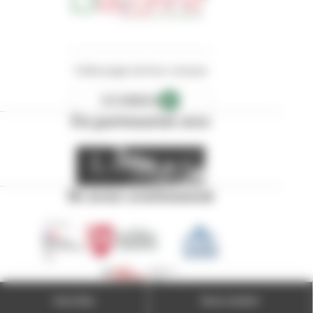
Cette page est éco-conçue
ECOINDEX
B
En partenariat avec
Ils nous soutiennent
Vous êtes
Nous soutenir
Éco-conception