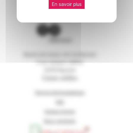
En savoir plus
Adresse
Musée des beaux-arts de Bayonne
5 rue Jacques-Laffitte
64100 Bayonne
Liens utiles
Service photographique
FAQ
Espace presse
Nous contacter