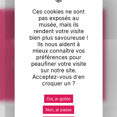
Ces cookies ne sont
pas exposés au
musée, mais ils
Laissez
rendent votre visite
bien plus savoureuse !
l'art venir à vous
Ils nous aident à
mieux connaître vos
Recevez chaque mois une dose
préférences pour
peaufiner votre visite
d’inspiration, de beauté et de découverte.
sur notre site.
Acceptez-vous d’en
Je m'inscris
croquer un ?
Oui, je goûte
Non, je passe